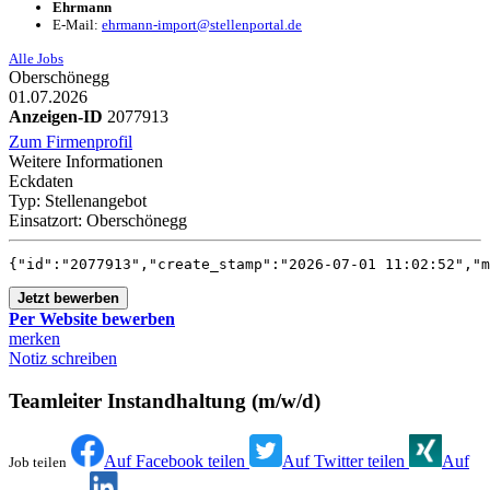
Ehrmann
E-Mail:
ehrmann-import@stellenportal.de
Alle Jobs
Oberschönegg
01.07.2026
Anzeigen-ID
2077913
Zum Firmenprofil
Weitere Informationen
Eckdaten
Typ:
Stellenangebot
Einsatzort:
Oberschönegg
{"id":"2077913","create_st
Jetzt bewerben
Per Website bewerben
merken
Notiz schreiben
Teamleiter Instandhaltung (m/w/d)
Auf Facebook teilen
Auf Twitter teilen
Auf
Job teilen