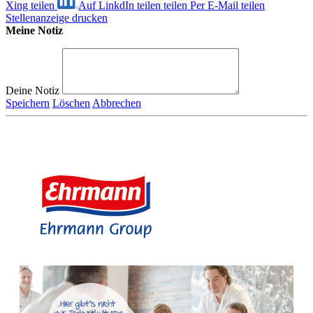
Xing teilen
Auf LinkdIn teilen
teilen
Per E-Mail teilen
Stellenanzeige drucken
Meine Notiz
Deine Notiz
Speichern
Löschen
Abbrechen