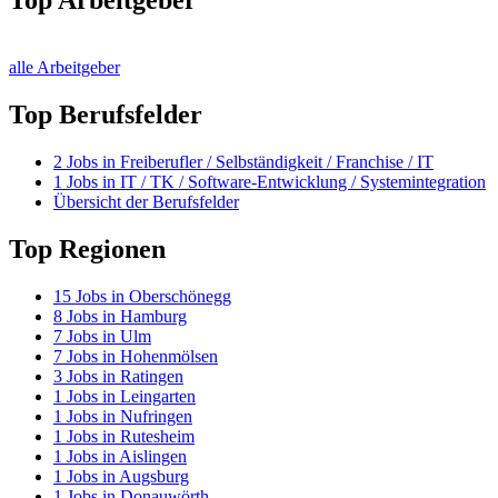
Top Arbeitgeber
alle Arbeitgeber
Top Berufsfelder
2
Jobs in
Freiberufler / Selbständigkeit / Franchise / IT
1
Jobs in
IT / TK / Software-Entwicklung / Systemintegration
Übersicht der Berufsfelder
Top Regionen
15
Jobs in
Oberschönegg
8
Jobs in
Hamburg
7
Jobs in
Ulm
7
Jobs in
Hohenmölsen
3
Jobs in
Ratingen
1
Jobs in
Leingarten
1
Jobs in
Nufringen
1
Jobs in
Rutesheim
1
Jobs in
Aislingen
1
Jobs in
Augsburg
1
Jobs in
Donauwörth