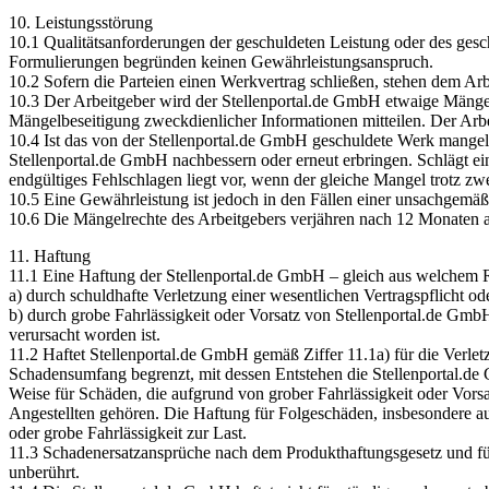
10. Leistungsstörung
10.1 Qualitätsanforderungen der geschuldeten Leistung oder des gesc
Formulierungen begründen keinen Gewährleistungsanspruch.
10.2 Sofern die Parteien einen Werkvertrag schließen, stehen dem Ar
10.3 Der Arbeitgeber wird der Stellenportal.de GmbH etwaige Mängel
Mängelbeseitigung zweckdienlicher Informationen mitteilen. Der Ar
10.4 Ist das von der Stellenportal.de GmbH geschuldete Werk mangelh
Stellenportal.de GmbH nachbessern oder erneut erbringen. Schlägt ei
endgültiges Fehlschlagen liegt vor, wenn der gleiche Mangel trotz 
10.5 Eine Gewährleistung ist jedoch in den Fällen einer unsachgem
10.6 Die Mängelrechte des Arbeitgebers verjähren nach 12 Monaten a
11. Haftung
11.1 Eine Haftung der Stellenportal.de GmbH – gleich aus welchem R
a) durch schuldhafte Verletzung einer wesentlichen Vertragspflicht 
b) durch grobe Fahrlässigkeit oder Vorsatz von Stellenportal.de Gmb
verursacht worden ist.
11.2 Haftet Stellenportal.de GmbH gemäß Ziffer 11.1a) für die Verletz
Schadensumfang begrenzt, mit dessen Entstehen die Stellenportal.de 
Weise für Schäden, die aufgrund von grober Fahrlässigkeit oder Vorsa
Angestellten gehören. Die Haftung für Folgeschäden, insbesondere au
oder grobe Fahrlässigkeit zur Last.
11.3 Schadenersatzansprüche nach dem Produkthaftungsgesetz und fü
unberührt.