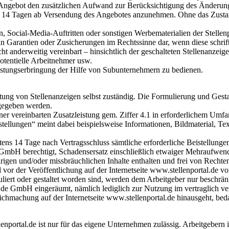
 Angebot den zusätzlichen Aufwand zur Berücksichtigung des Änderung
von 14 Tagen ab Versendung des Angebotes anzunehmen. Ohne das Zust
 Social-Media-Auftritten oder sonstigen Werbematerialien der Stellen
n Garantien oder Zusicherungen im Rechtssinne dar, wenn diese schrift
t anderweitig vereinbart – hinsichtlich der geschalteten Stellenanzeig
tentielle Arbeitnehmer usw.
eistungserbringung der Hilfe von Subunternehmern zu bedienen.
ltung von Stellenanzeigen selbst zuständig. Die Formulierung und Gest
 gegeben werden.
iner vereinbarten Zusatzleistung gem. Ziffer 4.1 in erforderlichem Umf
ellungen“ meint dabei beispielsweise Informationen, Bildmaterial, Texte
tens 14 Tage nach Vertragsschluss sämtliche erforderliche Beistellungen
.de GmbH berechtigt, Schadensersatz einschließlich etwaiger Mehraufwe
igen und/oder missbräuchlichen Inhalte enthalten und frei von Rechten D
nd vor der Veröffentlichung auf der Internetseite www.stellenportal.de
liert oder gestaltet worden sind, werden dem Arbeitgeber nur beschrä
al.de GmbH eingeräumt, nämlich lediglich zur Nutzung im vertraglich 
chmachung auf der Internetseite www.stellenportal.de hinausgeht, bedar
enportal.de ist nur für das eigene Unternehmen zulässig. Arbeitgebern 