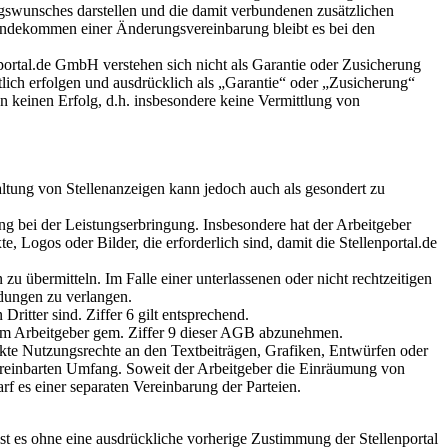
swunsches darstellen und die damit verbundenen zusätzlichen
andekommen einer Änderungsvereinbarung bleibt es bei den
portal.de GmbH verstehen sich nicht als Garantie oder Zusicherung
lich erfolgen und ausdrücklich als „Garantie“ oder „Zusicherung“
en keinen Erfolg, d.h. insbesondere keine Vermittlung von
altung von Stellenanzeigen kann jedoch auch als gesondert zu
ang bei der Leistungserbringung. Insbesondere hat der Arbeitgeber
, Logos oder Bilder, die erforderlich sind, damit die Stellenportal.de
 zu übermitteln. Im Falle einer unterlassenen oder nicht rechtzeitigen
ndungen zu verlangen.
ritter sind. Ziffer 6 gilt entsprechend.
 vom Arbeitgeber gem. Ziffer 9 dieser AGB abzunehmen.
nkte Nutzungsrechte an den Textbeiträgen, Grafiken, Entwürfen oder
vereinbarten Umfang. Soweit der Arbeitgeber die Einräumung von
f es einer separaten Vereinbarung der Parteien.
ist es ohne eine ausdrückliche vorherige Zustimmung der Stellenportal