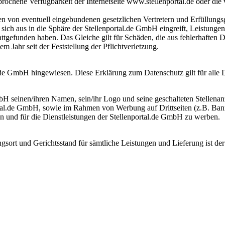
brochene Verfügbarkeit der Internetseite www.stellenportal.de oder die
 von eventuell eingebundenen gesetzlichen Vertretern und Erfüllungs
 sich aus in die Sphäre der Stellenportal.de GmbH eingreift, Leistung
ttgefunden haben. Das Gleiche gilt für Schäden, die aus fehlerhaften 
 Jahr seit der Feststellung der Pflichtverletzung.
de GmbH hingewiesen. Diese Erklärung zum Datenschutz gilt für alle Di
bH seinen/ihren Namen, sein/ihr Logo und seine geschalteten Stellenanze
portal.de GmbH, sowie im Rahmen von Werbung auf Drittseiten (z.B. B
 und für die Dienstleistungen der Stellenportal.de GmbH zu werben.
gsort und Gerichtsstand für sämtliche Leistungen und Lieferung ist der