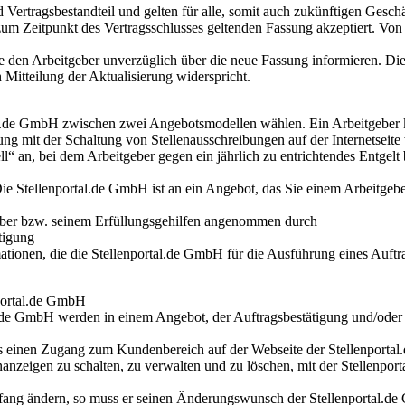
ertragsbestandteil und gelten für alle, somit auch zukünftigen Gesc
um Zeitpunkt des Vertragsschlusses geltenden Fassung akzeptiert. V
sie den Arbeitgeber unverzüglich über die neue Fassung informieren. D
itteilung der Aktualisierung widerspricht.
tal.de GmbH zwischen zwei Angebotsmodellen wählen. Ein Arbeitgeber
ung mit der Schaltung von Stellenausschreibungen auf der Internetsei
“ an, bei dem Arbeitgeber gegen ein jährlich zu entrichtendes Entgelt b
e Stellenportal.de GmbH ist an ein Angebot, das Sie einem Arbeitgebe
eber bzw. seinem Erfüllungsgehilfen angenommen durch
ätigung
tionen, die die Stellenportal.de GmbH für die Ausführung eines Auftra
nportal.de GmbH
l.de GmbH werden in einem Angebot, der Auftragsbestätigung und/oder i
luss einen Zugang zum Kundenbereich auf der Webseite der Stellenpor
lenanzeigen zu schalten, zu verwalten und zu löschen, mit der Stellen
mfang ändern, so muss er seinen Änderungswunsch der Stellenportal.d