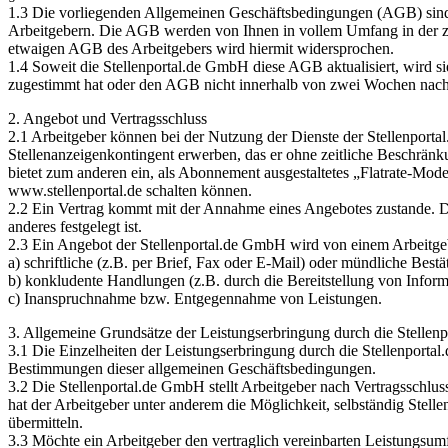
1.3 Die vorliegenden Allgemeinen Geschäftsbedingungen (AGB) sind V
Arbeitgebern. Die AGB werden von Ihnen in vollem Umfang in der z
etwaigen AGB des Arbeitgebers wird hiermit widersprochen.
1.4 Soweit die Stellenportal.de GmbH diese AGB aktualisiert, wird 
zugestimmt hat oder den AGB nicht innerhalb von zwei Wochen nach M
2. Angebot und Vertragsschluss
2.1 Arbeitgeber können bei der Nutzung der Dienste der Stellenpor
Stellenanzeigenkontingent erwerben, das er ohne zeitliche Beschränk
bietet zum anderen ein, als Abonnement ausgestaltetes „Flatrate-Modell
www.stellenportal.de schalten können.
2.2 Ein Vertrag kommt mit der Annahme eines Angebotes zustande. Di
anderes festgelegt ist.
2.3 Ein Angebot der Stellenportal.de GmbH wird von einem Arbeitg
a) schriftliche (z.B. per Brief, Fax oder E-Mail) oder mündliche Best
b) konkludente Handlungen (z.B. durch die Bereitstellung von Informa
c) Inanspruchnahme bzw. Entgegennahme von Leistungen.
3. Allgemeine Grundsätze der Leistungserbringung durch die Stelle
3.1 Die Einzelheiten der Leistungserbringung durch die Stellenporta
Bestimmungen dieser allgemeinen Geschäftsbedingungen.
3.2 Die Stellenportal.de GmbH stellt Arbeitgeber nach Vertragssch
hat der Arbeitgeber unter anderem die Möglichkeit, selbständig Stel
übermitteln.
3.3 Möchte ein Arbeitgeber den vertraglich vereinbarten Leistungsu