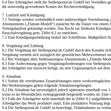
6.4 Der Arbeitgeber stellt die Stellenportal.de GmbH bei Verstößen g
die notwendig gewordenen Kosten der Rechtsverteidigung.
7. Laufzeit und Kündigung
7.1 Verträge werden vorbehaltlich einer anderweitigen Vereinbarung
Abonnements („Flatrate-Modell“) zunächst für die Dauer von einem Jah
Vertragslaufzeit gekündigt werden. Das Recht zur fristlosen Kündigun
Pauschalvergütung gem. Ziffer 8.2 zu entrichten.
7.2 Eine Kündigungserklärung bedarf der Schriftform. Maßgeblich für
8. Vergütung und Zahlung
8.1 Die Vergütung der Stellenportal.de GmbH durch den Kunden richte
Vergütung versteht sich zuzüglich der gesetzlichen Mehrwertsteuer 
8.2 Bei Verträgen über Stellenanzeigen-Abonnements („Flatrate-Modell
8.3 Eine Aufrechnung gegen Vergütungsforderungen von Stellenportal.
der Arbeitgeber nur insoweit befugt, als sein Gegenanspruch auf dem 
9. Abnahme
9.1 Sofern die vereinbarten Zusatzleistungen einen werkvertragliche
Bei Werkleistungen gelten folgende Abnahmeregelungen.
9.2 Die Abnahme hat unverzüglich jedoch spätestens innerhalb von 14
wenn es im Wesentlichen vertragsgemäß hergestellt worden ist. Ein
9.3 Falls der Arbeitgeber nicht innerhalb der in Ziffer 9.2 aufgeführ
Arbeitgeber das Werk produktiv nutzt. Eine produktive Nutzung liegt
9.4 Die Stellenportal.de GmbH ist berechtigt, Teilabnahmen zu verlang