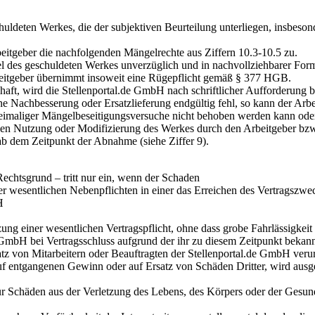
huldeten Werkes, die der subjektiven Beurteilung unterliegen, insbes
beitgeber die nachfolgenden Mängelrechte aus Ziffern 10.3-10.5 zu.
 des geschuldeten Werkes unverzüglich und in nachvollziehbarer Form 
beitgeber übernimmt insoweit eine Rügepflicht gemäß § 377 HGB.
aft, wird die Stellenportal.de GmbH nach schriftlicher Aufforderung 
ne Nachbesserung oder Ersatzlieferung endgültig fehl, so kann der Arb
zweimaliger Mängelbeseitigungsversuche nicht behoben werden kann oder
äßen Nutzung oder Modifizierung des Werkes durch den Arbeitgeber bzw
b dem Zeitpunkt der Abnahme (siehe Ziffer 9).
echtsgrund – tritt nur ein, wenn der Schaden
oder wesentlichen Nebenpflichten in einer das Erreichen des Vertragszw
H
ung einer wesentlichen Vertragspflicht, ohne dass grobe Fahrlässigkeit 
GmbH bei Vertragsschluss aufgrund der ihr zu diesem Zeitpunkt bekann
tz von Mitarbeitern oder Beauftragten der Stellenportal.de GmbH verur
f entgangenen Gewinn oder auf Ersatz von Schäden Dritter, wird ausges
r Schäden aus der Verletzung des Lebens, des Körpers oder der Gesun