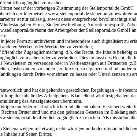
 öffentlich zugänglich zu machen.
 Dritten bedarf der vorherigen Zustimmung der Stellenportal.de GmbH
nbereich der Internetseite www.stellenportal.de sicher aufzubewahren u
beiter ist nur zulässig, soweit diese entsprechend bevollmächtigt sin
e Mindestangaben Firma, Stellenbeschreibung, Anforderungsprofil, Arbei
w.stellenportal.de räumt der Arbeitgeber der Stellenportal.de GmbH an 
ein:
 in jeder Form zu archivieren und insbesondere auch digitalisiert zu er
t anderen Werken oder Werkteilen zu verbinden;
f öffentliche Zugänglichmachung, d.h. das Recht, die Inhalte beliebig z
 zugänglich zu machen oder zu verbreiten. Dies umfasst das Recht, die I
l-Newslettern zu versenden oder in Werbeanzeigen auf Drittseiten (z.
rbeiten, insbesondere zu ändern, zu kürzen, zu ergänzen und mit anderen
Handlungen durch Dritte vornehmen zu lassen oder Unterlizenzen zu ert
n verantwortlich und hat die geltenden gesetzlichen Regelungen – insb
Prüfung der Inhalte des Arbeitgebers. Klarstellend wird festgehalten, d
ormulierung des Anzeigentextes übernimmt.
idrigen und/oder missbräuchlichen Inhalte enthalten. Er sichert weiterhi
n Rechten Dritter sind und mit den geltenden Gesetzen im Einklang steh
ww.stellenportal.de öffentlich zugänglich zu machen. Als missbräuchlich
on Stellenanzeigen mit etwaig rechtswidrigen und/oder missbräuchlichen
 Inhalte auf Seiten Dritter.