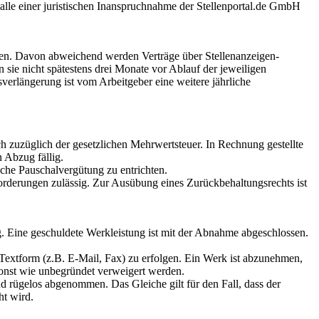
Falle einer juristischen Inanspruchnahme der Stellenportal.de GmbH
rden. Davon abweichend werden Verträge über Stellenanzeigen-
 sie nicht spätestens drei Monate vor Ablauf der jeweiligen
verlängerung ist vom Arbeitgeber eine weitere jährliche
h zuzüglich der gesetzlichen Mehrwertsteuer. In Rechnung gestellte
 Abzug fällig.
iche Pauschalvergütung zu entrichten.
Forderungen zulässig. Zur Ausübung eines Zurückbehaltungsrechts ist
g. Eine geschuldete Werkleistung ist mit der Abnahme abgeschlossen.
 Textform (z.B. E-Mail, Fax) zu erfolgen. Ein Werk ist abzunehmen,
onst wie unbegründet verweigert werden.
und rügelos abgenommen. Das Gleiche gilt für den Fall, dass der
ht wird.