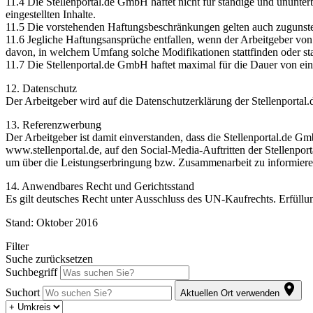
11.4 Die Stellenportal.de GmbH haftet nicht für ständige und ununter
eingestellten Inhalte.
11.5 Die vorstehenden Haftungsbeschränkungen gelten auch zugunsten
11.6 Jegliche Haftungsansprüche entfallen, wenn der Arbeitgeber von
davon, in welchem Umfang solche Modifikationen stattfinden oder sta
11.7 Die Stellenportal.de GmbH haftet maximal für die Dauer von einem
12. Datenschutz
Der Arbeitgeber wird auf die Datenschutzerklärung der Stellenportal.
13. Referenzwerbung
Der Arbeitgeber ist damit einverstanden, dass die Stellenportal.de Gm
www.stellenportal.de, auf den Social-Media-Auftritten der Stellen
um über die Leistungserbringung bzw. Zusammenarbeit zu informieren
14. Anwendbares Recht und Gerichtsstand
Es gilt deutsches Recht unter Ausschluss des UN-Kaufrechts. Erfüllun
Stand: Oktober 2016
Filter
Suche zurücksetzen
Suchbegriff
Suchort
Aktuellen Ort verwenden