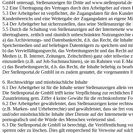
GmbH untersagt, Stellenanzeigen für Dritte auf www.stellenportal.de
5.2 Eine Übertragung des Vertrages durch den Arbeitgeber auf einen
5.3 Der Arbeitgeber ist verpflichtet, die Zugangsdaten für den Kunde
Kundenbereichs und eine Weitergabe der Zugangsdaten an eigene Mitar
5.4 Der Arbeitgeber hat sicherzustellen, dass seine Stellenanzeige di
5.5 Durch die Schaltung von Stellenanzeigen auf der Internetseite ww
übertragbaren, zeitlich und räumlich unbeschränkten Nutzungsrechte 
a) das Archivierungs- und Datenbankrecht, d.h. das Recht, die Inhalte
Speichermedien und auf beliebigen Datenträgern zu speichern und mi
b) das Vervielfältigungsrecht, das Verbreitungsrecht und das Recht au
Medien (z. B. Internet, Zeitungen, Zeitschriften) ganz oder teilweise
einzustellen (z.B. auf Job-Suchmaschinen), sie im Rahmen von E-Mai
c) das Bearbeitungsrecht, d.h. das Recht, die Inhalte beliebig zu bea
Der Stellenportal.de GmbH ist es zudem gestattet, die vorgenannten 
6. Rechtswidrige und missbräuchliche Inhalte
6.1 Der Arbeitgeber ist für die Inhalte seiner Stellenanzeigen allei
Die Stellenportal.de GmbH trifft keine Verpflichtung zur rechtlichen 
Zusatzleistung gem. Ziffer 4 keine Gewähr für die rechtskonforme F
6.2 Der Arbeitgeber gewährleistet, dass Stellenanzeigen keine rechtsw
(z.B. Marken- und Urheberrechte) und gewährleistet, dass sie frei vo
und/oder missbräuchliche Inhalte über Dienste auf der Internetseite w
pornografisch und die Würde des Menschen verletzend sind.
6.3 Die Stellenportal.de GmbH ist berechtigt, die Veröffentlichung v
sperren oder zu löschen. Dies gilt entsprechend für Verweise auf solche