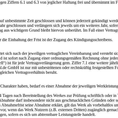
egen Ziffern 6.1 und 6.3 von jeglicher Haftung frei und übernimmt im 
 auf unbestimmte Zeit geschlossen und können jederzeit gekündigt we
r geschlossen und verlängern sich jeweils um ein weiteres Jahr, sofern
g aus wichtigem Grund bleibt hiervon unberührt. Im Fall einer Vertrags
 die Einhaltung der Frist ist der Zugang des Kündigungsschreibens.
t sich nach der jeweiligen vertraglichen Vereinbarung und versteht sic
und ist sofort nach Zugang einer ordnungsgemäßen Rechnung ohne jeden
“) ist für jede Vertragsverlängerung gem. Ziffer 7.1 eine weitere jährl
de GmbH ist nur mit unbestrittenen oder rechtskräftig festgestellten 
gleichen Vertragsverhältnis beruht.
n Charakter haben, bedarf es einer Abnahme der jeweiligen Werkleistun
 Tagen nach Bereitstellung des Werkes zur Prüfung schriftlich oder in
e Abnahme darf insbesondere nicht aus geschmacklichen Gründen oder s
ten Abnahmefrist seine Abnahme erklärt, gilt das Werk als vorbehaltlos 
 vor, wenn das Werk Nutzern (z.B. externen Dritten) zugänglich gemac
en, sofern es sich um abtrennbare Leistungsteile handelt.