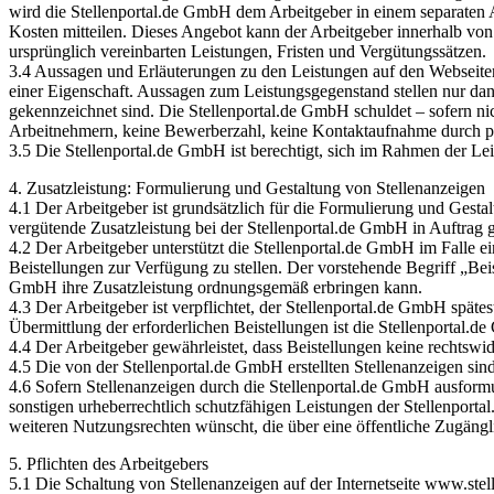
wird die Stellenportal.de GmbH dem Arbeitgeber in einem separaten
Kosten mitteilen. Dieses Angebot kann der Arbeitgeber innerhalb 
ursprünglich vereinbarten Leistungen, Fristen und Vergütungssätzen.
3.4 Aussagen und Erläuterungen zu den Leistungen auf den Webseiten,
einer Eigenschaft. Aussagen zum Leistungsgegenstand stellen nur dan
gekennzeichnet sind. Die Stellenportal.de GmbH schuldet – sofern nich
Arbeitnehmern, keine Bewerberzahl, keine Kontaktaufnahme durch po
3.5 Die Stellenportal.de GmbH ist berechtigt, sich im Rahmen der L
4. Zusatzleistung: Formulierung und Gestaltung von Stellenanzeigen
4.1 Der Arbeitgeber ist grundsätzlich für die Formulierung und Gesta
vergütende Zusatzleistung bei der Stellenportal.de GmbH in Auftrag
4.2 Der Arbeitgeber unterstützt die Stellenportal.de GmbH im Falle e
Beistellungen zur Verfügung zu stellen. Der vorstehende Begriff „Beist
GmbH ihre Zusatzleistung ordnungsgemäß erbringen kann.
4.3 Der Arbeitgeber ist verpflichtet, der Stellenportal.de GmbH spätes
Übermittlung der erforderlichen Beistellungen ist die Stellenportal
4.4 Der Arbeitgeber gewährleistet, dass Beistellungen keine rechtswidr
4.5 Die von der Stellenportal.de GmbH erstellten Stellenanzeigen si
4.6 Sofern Stellenanzeigen durch die Stellenportal.de GmbH ausformu
sonstigen urheberrechtlich schutzfähigen Leistungen der Stellenport
weiteren Nutzungsrechten wünscht, die über eine öffentliche Zugängli
5. Pflichten des Arbeitgebers
5.1 Die Schaltung von Stellenanzeigen auf der Internetseite www.stell