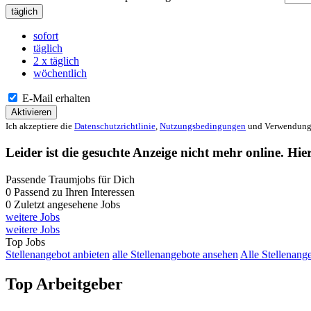
täglich
sofort
täglich
2 x täglich
wöchentlich
E-Mail erhalten
Aktivieren
Ich akzeptiere die
Datenschutzrichtlinie
,
Nutzungsbedingungen
und Verwendung 
Leider ist die gesuchte Anzeige nicht mehr online. Hie
Passende Traumjobs für Dich
0
Passend zu Ihren Interessen
0
Zuletzt angesehene Jobs
weitere Jobs
weitere Jobs
Top Jobs
Stellenangebot anbieten
alle Stellenangebote ansehen
Alle Stellenang
Top Arbeitgeber