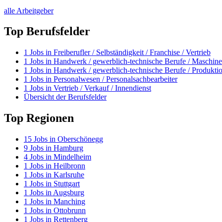
alle Arbeitgeber
Top Berufsfelder
1
Jobs in
Freiberufler / Selbständigkeit / Franchise / Vertrieb
1
Jobs in
Handwerk / gewerblich-technische Berufe / Maschine
1
Jobs in
Handwerk / gewerblich-technische Berufe / Produkti
1
Jobs in
Personalwesen / Personalsachbearbeiter
1
Jobs in
Vertrieb / Verkauf / Innendienst
Übersicht der Berufsfelder
Top Regionen
15
Jobs in
Oberschönegg
9
Jobs in
Hamburg
4
Jobs in
Mindelheim
1
Jobs in
Heilbronn
1
Jobs in
Karlsruhe
1
Jobs in
Stuttgart
1
Jobs in
Augsburg
1
Jobs in
Manching
1
Jobs in
Ottobrunn
1
Jobs in
Rettenberg