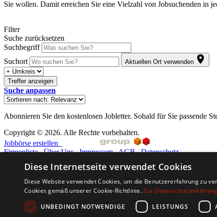
Sie wollen. Damit erreichen Sie eine Vielzahl von Jobsuchenden in j
Filter
Suche zurücksetzen
Suchbegriff
Suchort
Aktuellen Ort verwenden
Treffer anzeigen
Suche anpassen
Abonnieren Sie den kostenlosen Jobletter. Sobald für Sie passende St
Copyright © 2026. Alle Rechte vorbehalten.
Jobbörse erstellen
Firmenliste
Über Uns
Impressum
AGB
Datenschutz
Diese Internetseite verwendet Cookies
Barriere melden
Accessibility-Modus aktivieren
Diese Website verwendet Cookies, um die Benutzererfahrung zu ver
Kontrastmodus aktivieren
Cookies gemäß unserer Cookie-Richtlinie.
Zur Datenschutzerklärun
Barrierefreiheit
zur Navigation
UNBEDINGT NOTWENDIGE
LEISTUNGS
zum Inhalt