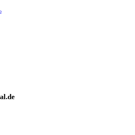
o
al.de