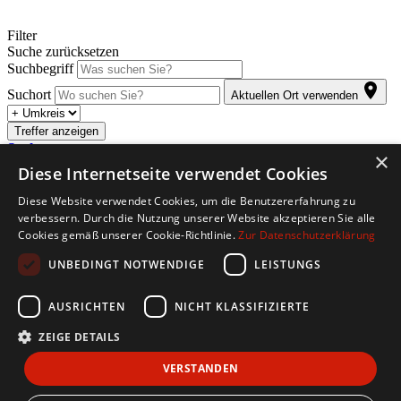
Filter
Suche zurücksetzen
Suchbegriff
Suchort
Aktuellen Ort verwenden
Treffer anzeigen
Suche anpassen
×
Diese Internetseite verwendet Cookies
Abonnieren Sie den kostenlosen Jobletter. Sobald für Sie passende
Diese Website verwendet Cookies, um die Benutzererfahrung zu
Stellenangebote eintreffen, werden Sie automatisch per E-Mail
verbessern. Durch die Nutzung unserer Website akzeptieren Sie alle
informiert.
Cookies gemäß unserer Cookie-Richtlinie.
Zur Datenschutzerklärung
Copyright © 2026. Alle Rechte vorbehalten.
UNBEDINGT NOTWENDIGE
LEISTUNGS
Jobbörse erstellen
Firmenliste
Über Uns
Impressum
AGB
Datenschutz
AUSRICHTEN
NICHT KLASSIFIZIERTE
Barriere melden
ZEIGE DETAILS
Accessibility-Modus aktivieren
Kontrastmodus aktivieren
VERSTANDEN
Barrierefreiheit
zur Navigation