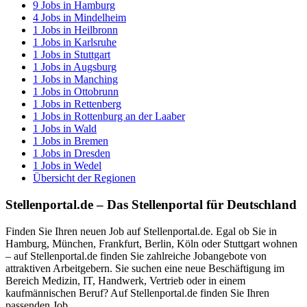
9
Jobs in
Hamburg
4
Jobs in
Mindelheim
1
Jobs in
Heilbronn
1
Jobs in
Karlsruhe
1
Jobs in
Stuttgart
1
Jobs in
Augsburg
1
Jobs in
Manching
1
Jobs in
Ottobrunn
1
Jobs in
Rettenberg
1
Jobs in
Rottenburg an der Laaber
1
Jobs in
Wald
1
Jobs in
Bremen
1
Jobs in
Dresden
1
Jobs in
Wedel
Übersicht der Regionen
Stellenportal.de – Das Stellenportal für Deutschland
Finden Sie Ihren neuen Job auf Stellenportal.de. Egal ob Sie in
Hamburg, München, Frankfurt, Berlin, Köln oder Stuttgart wohnen
– auf Stellenportal.de finden Sie zahlreiche Jobangebote von
attraktiven Arbeitgebern. Sie suchen eine neue Beschäftigung im
Bereich Medizin, IT, Handwerk, Vertrieb oder in einem
kaufmännischen Beruf? Auf Stellenportal.de finden Sie Ihren
passenden Job.