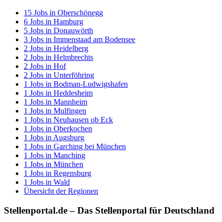
15
Jobs in
Oberschönegg
6
Jobs in
Hamburg
5
Jobs in
Donauwörth
3
Jobs in
Immenstaad am Bodensee
2
Jobs in
Heidelberg
2
Jobs in
Helmbrechts
2
Jobs in
Hof
2
Jobs in
Unterföhring
1
Jobs in
Bodman-Ludwigshafen
1
Jobs in
Heddesheim
1
Jobs in
Mannheim
1
Jobs in
Mulfingen
1
Jobs in
Neuhausen ob Eck
1
Jobs in
Oberkochen
1
Jobs in
Augsburg
1
Jobs in
Garching bei München
1
Jobs in
Manching
1
Jobs in
München
1
Jobs in
Regensburg
1
Jobs in
Wald
Übersicht der Regionen
Stellenportal.de – Das Stellenportal für Deutschland