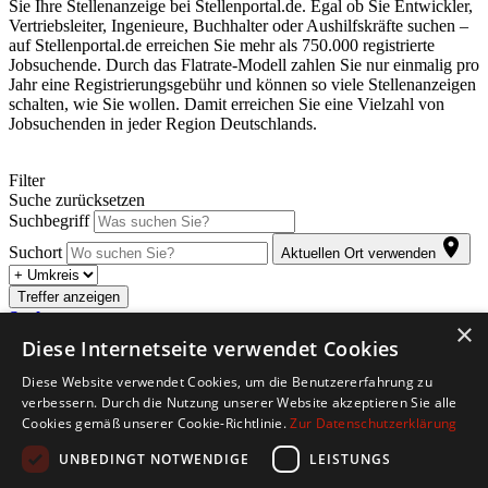
Sie Ihre Stellenanzeige bei Stellenportal.de. Egal ob Sie Entwickler,
Vertriebsleiter, Ingenieure, Buchhalter oder Aushilfskräfte suchen –
auf Stellenportal.de erreichen Sie mehr als 750.000 registrierte
Jobsuchende. Durch das Flatrate-Modell zahlen Sie nur einmalig pro
Jahr eine Registrierungsgebühr und können so viele Stellenanzeigen
schalten, wie Sie wollen. Damit erreichen Sie eine Vielzahl von
Jobsuchenden in jeder Region Deutschlands.
Filter
Suche zurücksetzen
Suchbegriff
Suchort
Aktuellen Ort verwenden
Treffer anzeigen
Suche anpassen
×
Diese Internetseite verwendet Cookies
Abonnieren Sie den kostenlosen Jobletter. Sobald für Sie passende
Diese Website verwendet Cookies, um die Benutzererfahrung zu
Stellenangebote eintreffen, werden Sie automatisch per E-Mail
verbessern. Durch die Nutzung unserer Website akzeptieren Sie alle
informiert.
Cookies gemäß unserer Cookie-Richtlinie.
Zur Datenschutzerklärung
Copyright © 2026. Alle Rechte vorbehalten.
UNBEDINGT NOTWENDIGE
LEISTUNGS
Jobbörse erstellen