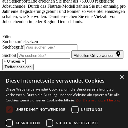
auf Stellenportal.de erreichen Sie mehr als 750.000 registrierte
Jobsuchende. Durch das Flatrate-Modell zahlen Sie nur einmalig pro
Jahr eine Registrierungsgebühr und können so viele Stellenanzeigen
schalten, wie Sie wollen. Damit erreichen Sie eine Vielzahl von
Jobsuchenden in jeder Region Deutschlands.
Filter
Suche zurücksetzen
Suchbegriff
Suchort
Aktuellen Ort verwenden
Treffer anzeigen
Suche anpassen
×
Diese Internetseite verwendet Cookies
Abonnieren Sie den kostenlosen Jobletter. Sobald für Sie passende
Diese Website verwendet Cookies, um die Benutzererfahrung zu
Stellenangebote eintreffen, werden Sie automatisch per E-Mail
verbessern. Durch die Nutzung unserer Website akzeptieren Sie alle
informiert.
Cookies gemäß unserer Cookie-Richtlinie.
Zur Datenschutzerklärung
Copyright © 2026. Alle Rechte vorbehalten.
UNBEDINGT NOTWENDIGE
LEISTUNGS
Jobbörse erstellen
Firmenliste
Über Uns
Impressum
AGB
Datenschutz
AUSRICHTEN
NICHT KLASSIFIZIERTE