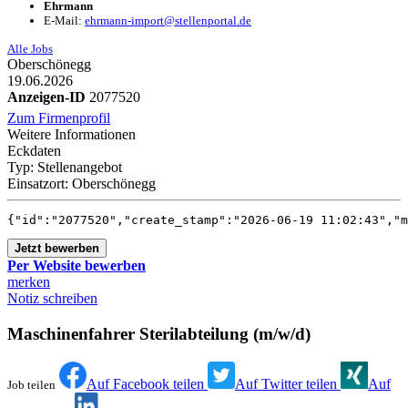
Ehrmann
E-Mail:
ehrmann-import@stellenportal.de
Alle Jobs
Oberschönegg
19.06.2026
Anzeigen-ID
2077520
Zum Firmenprofil
Weitere Informationen
Eckdaten
Typ:
Stellenangebot
Einsatzort:
Oberschönegg
{"id":"2077520","create_sta
Jetzt bewerben
Per Website bewerben
merken
Notiz schreiben
Maschinenfahrer Sterilabteilung (m/w/d)
Auf Facebook teilen
Auf Twitter teilen
Auf
Job teilen