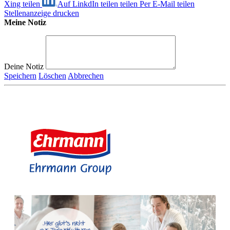
Xing teilen
Auf LinkdIn teilen
teilen
Per E-Mail teilen
Stellenanzeige drucken
Meine Notiz
Deine Notiz
Speichern
Löschen
Abbrechen