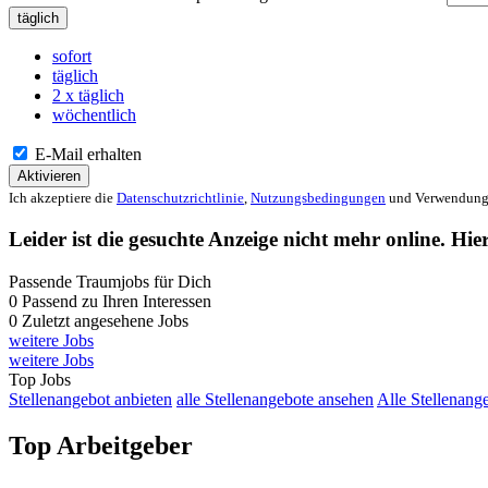
täglich
sofort
täglich
2 x täglich
wöchentlich
E-Mail erhalten
Aktivieren
Ich akzeptiere die
Datenschutzrichtlinie
,
Nutzungsbedingungen
und Verwendung 
Leider ist die gesuchte Anzeige nicht mehr online. Hie
Passende Traumjobs für Dich
0
Passend zu Ihren Interessen
0
Zuletzt angesehene Jobs
weitere Jobs
weitere Jobs
Top Jobs
Stellenangebot anbieten
alle Stellenangebote ansehen
Alle Stellenang
Top Arbeitgeber