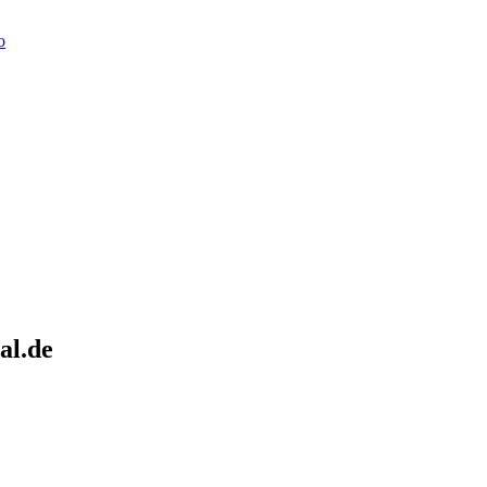
o
al.de