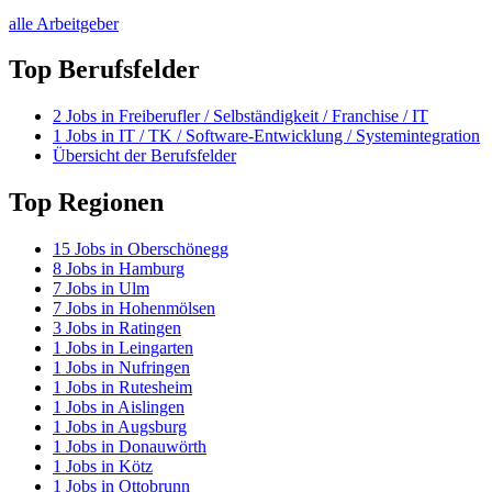
alle Arbeitgeber
Top Berufsfelder
2
Jobs in
Freiberufler / Selbständigkeit / Franchise / IT
1
Jobs in
IT / TK / Software-Entwicklung / Systemintegration
Übersicht der Berufsfelder
Top Regionen
15
Jobs in
Oberschönegg
8
Jobs in
Hamburg
7
Jobs in
Ulm
7
Jobs in
Hohenmölsen
3
Jobs in
Ratingen
1
Jobs in
Leingarten
1
Jobs in
Nufringen
1
Jobs in
Rutesheim
1
Jobs in
Aislingen
1
Jobs in
Augsburg
1
Jobs in
Donauwörth
1
Jobs in
Kötz
1
Jobs in
Ottobrunn