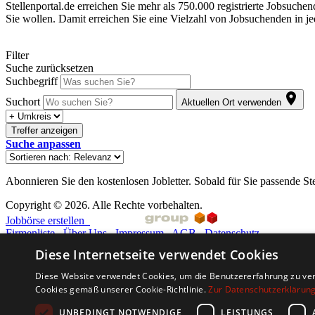
Stellenportal.de erreichen Sie mehr als 750.000 registrierte Jobsuche
Sie wollen. Damit erreichen Sie eine Vielzahl von Jobsuchenden in j
Filter
Suche zurücksetzen
Suchbegriff
Suchort
Aktuellen Ort verwenden
Treffer anzeigen
Suche anpassen
Abonnieren Sie den kostenlosen Jobletter. Sobald für Sie passende St
Copyright © 2026. Alle Rechte vorbehalten.
Jobbörse erstellen
Firmenliste
Über Uns
Impressum
AGB
Datenschutz
Diese Internetseite verwendet Cookies
Barriere melden
Accessibility-Modus aktivieren
Diese Website verwendet Cookies, um die Benutzererfahrung zu ver
Kontrastmodus aktivieren
Cookies gemäß unserer Cookie-Richtlinie.
Zur Datenschutzerklärun
Barrierefreiheit
zur Navigation
UNBEDINGT NOTWENDIGE
LEISTUNGS