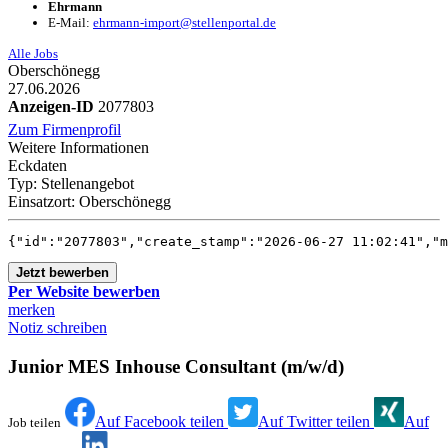
Ehrmann
E-Mail:
ehrmann-import@stellenportal.de
Alle Jobs
Oberschönegg
27.06.2026
Anzeigen-ID
2077803
Zum Firmenprofil
Weitere Informationen
Eckdaten
Typ:
Stellenangebot
Einsatzort:
Oberschönegg
{"id":"2077803","create_
Jetzt bewerben
Per Website bewerben
merken
Notiz schreiben
Junior MES Inhouse Consultant (m/w/d)
Auf Facebook teilen
Auf Twitter teilen
Auf
Job teilen