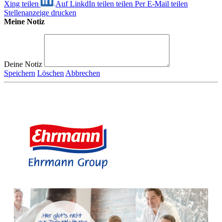
Xing teilen
Auf LinkdIn teilen
teilen
Per E-Mail teilen
Stellenanzeige drucken
Meine Notiz
Deine Notiz
Speichern
Löschen
Abbrechen