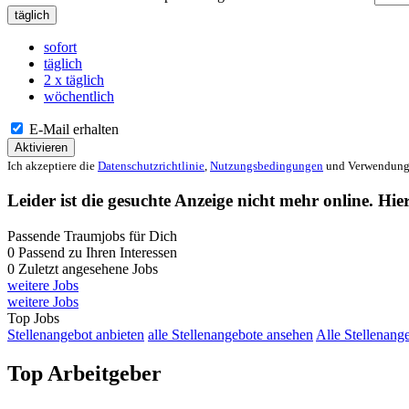
täglich
sofort
täglich
2 x täglich
wöchentlich
E-Mail erhalten
Aktivieren
Ich akzeptiere die
Datenschutzrichtlinie
,
Nutzungsbedingungen
und Verwendung 
Leider ist die gesuchte Anzeige nicht mehr online. Hie
Passende Traumjobs für Dich
0
Passend zu Ihren Interessen
0
Zuletzt angesehene Jobs
weitere Jobs
weitere Jobs
Top Jobs
Stellenangebot anbieten
alle Stellenangebote ansehen
Alle Stellenang
Top Arbeitgeber