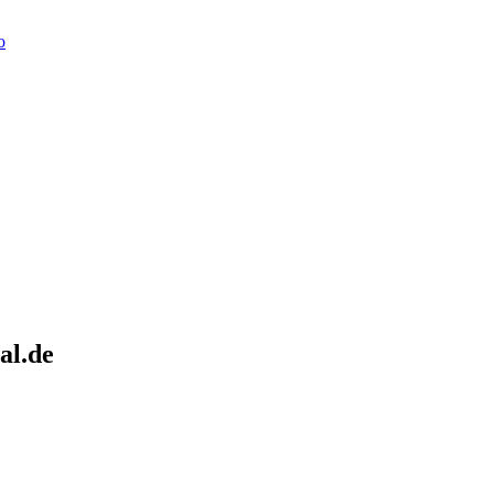
o
al.de