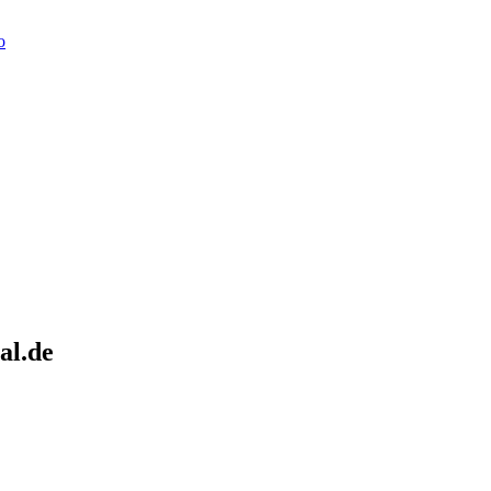
o
al.de