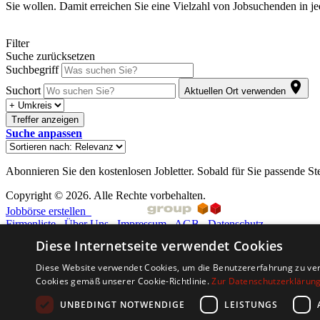
Sie wollen. Damit erreichen Sie eine Vielzahl von Jobsuchenden in j
Filter
Suche zurücksetzen
Suchbegriff
Suchort
Aktuellen Ort verwenden
Treffer anzeigen
Suche anpassen
Abonnieren Sie den kostenlosen Jobletter. Sobald für Sie passende St
Copyright © 2026. Alle Rechte vorbehalten.
Jobbörse erstellen
Firmenliste
Über Uns
Impressum
AGB
Datenschutz
Diese Internetseite verwendet Cookies
Barriere melden
Accessibility-Modus aktivieren
Diese Website verwendet Cookies, um die Benutzererfahrung zu ver
Kontrastmodus aktivieren
Cookies gemäß unserer Cookie-Richtlinie.
Zur Datenschutzerklärun
Barrierefreiheit
zur Navigation
UNBEDINGT NOTWENDIGE
LEISTUNGS
zum Inhalt