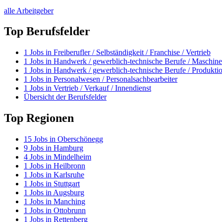
alle Arbeitgeber
Top Berufsfelder
1
Jobs in
Freiberufler / Selbständigkeit / Franchise / Vertrieb
1
Jobs in
Handwerk / gewerblich-technische Berufe / Maschine
1
Jobs in
Handwerk / gewerblich-technische Berufe / Produkti
1
Jobs in
Personalwesen / Personalsachbearbeiter
1
Jobs in
Vertrieb / Verkauf / Innendienst
Übersicht der Berufsfelder
Top Regionen
15
Jobs in
Oberschönegg
9
Jobs in
Hamburg
4
Jobs in
Mindelheim
1
Jobs in
Heilbronn
1
Jobs in
Karlsruhe
1
Jobs in
Stuttgart
1
Jobs in
Augsburg
1
Jobs in
Manching
1
Jobs in
Ottobrunn
1
Jobs in
Rettenberg