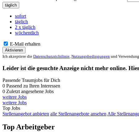
täglich
sofort
täglich
2 x täglich
wöchentlich
E-Mail erhalten
Aktivieren
Ich akzeptiere die
Datenschutzrichtlinie
,
Nutzungsbedingungen
und Verwendung 
Leider ist die gesuchte Anzeige nicht mehr online. Hie
Passende Traumjobs für Dich
0
Passend zu Ihren Interessen
0
Zuletzt angesehene Jobs
weitere Jobs
weitere Jobs
Top Jobs
Stellenangebot anbieten
alle Stellenangebote ansehen
Alle Stellenang
Top Arbeitgeber