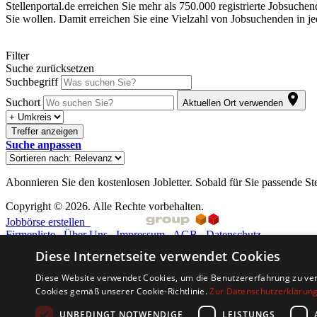
Stellenportal.de erreichen Sie mehr als 750.000 registrierte Jobsuche
Sie wollen. Damit erreichen Sie eine Vielzahl von Jobsuchenden in j
Filter
Suche zurücksetzen
Suchbegriff
Suchort
Aktuellen Ort verwenden
Treffer anzeigen
Suche anpassen
Abonnieren Sie den kostenlosen Jobletter. Sobald für Sie passende St
Copyright © 2026. Alle Rechte vorbehalten.
Jobbörse erstellen
Firmenliste
Über Uns
Impressum
AGB
Datenschutz
Diese Internetseite verwendet Cookies
Barriere melden
Accessibility-Modus aktivieren
Diese Website verwendet Cookies, um die Benutzererfahrung zu ver
Kontrastmodus aktivieren
Cookies gemäß unserer Cookie-Richtlinie.
Zur Datenschutzerklärun
Barrierefreiheit
zur Navigation
UNBEDINGT NOTWENDIGE
LEISTUNGS