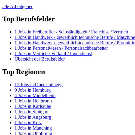
alle Arbeitgeber
Top Berufsfelder
1
Jobs in
Freiberufler / Selbständigkeit / Franchise / Vertrieb
1
Jobs in
Handwerk / gewerblich-technische Berufe / Maschine
1
Jobs in
Handwerk / gewerblich-technische Berufe / Produkti
1
Jobs in
Personalwesen / Personalsachbearbeiter
1
Jobs in
Vertrieb / Verkauf / Innendienst
Übersicht der Berufsfelder
Top Regionen
15
Jobs in
Oberschönegg
9
Jobs in
Hamburg
4
Jobs in
Mindelheim
1
Jobs in
Heilbronn
1
Jobs in
Karlsruhe
1
Jobs in
Stuttgart
1
Jobs in
Augsburg
1
Jobs in
Kötz
1
Jobs in
Manching
1
Jobs in
Ottobrunn