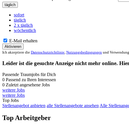
täglich
sofort
täglich
2 x täglich
wöchentlich
E-Mail erhalten
Aktivieren
Ich akzeptiere die
Datenschutzrichtlinie
,
Nutzungsbedingungen
und Verwendung 
Leider ist die gesuchte Anzeige nicht mehr online. Hie
Passende Traumjobs für Dich
0
Passend zu Ihren Interessen
0
Zuletzt angesehene Jobs
weitere Jobs
weitere Jobs
Top Jobs
Stellenangebot anbieten
alle Stellenangebote ansehen
Alle Stellenang
Top Arbeitgeber