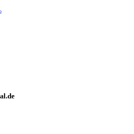
o
al.de