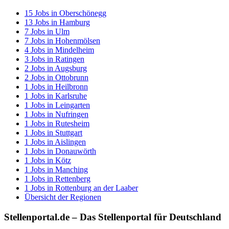
15
Jobs in
Oberschönegg
13
Jobs in
Hamburg
7
Jobs in
Ulm
7
Jobs in
Hohenmölsen
4
Jobs in
Mindelheim
3
Jobs in
Ratingen
2
Jobs in
Augsburg
2
Jobs in
Ottobrunn
1
Jobs in
Heilbronn
1
Jobs in
Karlsruhe
1
Jobs in
Leingarten
1
Jobs in
Nufringen
1
Jobs in
Rutesheim
1
Jobs in
Stuttgart
1
Jobs in
Aislingen
1
Jobs in
Donauwörth
1
Jobs in
Kötz
1
Jobs in
Manching
1
Jobs in
Rettenberg
1
Jobs in
Rottenburg an der Laaber
Übersicht der Regionen
Stellenportal.de – Das Stellenportal für Deutschland