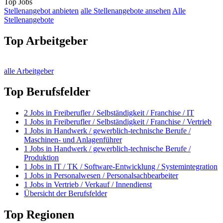
Top Jobs
Stellenangebot anbieten
alle Stellenangebote ansehen
Alle
Stellenangebote
Top Arbeitgeber
alle Arbeitgeber
Top Berufsfelder
2
Jobs in
Freiberufler / Selbständigkeit / Franchise / IT
1
Jobs in
Freiberufler / Selbständigkeit / Franchise / Vertrieb
1
Jobs in
Handwerk / gewerblich-technische Berufe /
Maschinen- und Anlagenführer
1
Jobs in
Handwerk / gewerblich-technische Berufe /
Produktion
1
Jobs in
IT / TK / Software-Entwicklung / Systemintegration
1
Jobs in
Personalwesen / Personalsachbearbeiter
1
Jobs in
Vertrieb / Verkauf / Innendienst
Übersicht der Berufsfelder
Top Regionen