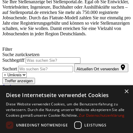
Sie Ihre Stellenanzeige bei Stellenportal.de. Egal ob Sie Entwickler,
Vertriebsleiter, Ingenieure, Buchhalter oder Aushilfskräfte suchen –
auf Stellenportal.de erreichen Sie mehr als 750.000 registrierte
Jobsuchende. Durch das Flatrate-Modell zahlen Sie nur einmalig pro
Jahr eine Registrierungsgebühr und können so viele Stellenanzeigen
schalten, wie Sie wollen. Damit erreichen Sie eine Vielzahl von
Jobsuchenden in jeder Region Deutschlands.
Filter
Suche zurücksetzen
Suchbegriff
Suchort
Aktuellen Ort verwenden
Treffer anzeigen
Suche anpassen
×
Diese Internetseite verwendet Cookies
Abonnieren Sie den kostenlosen Jobletter. Sobald für Sie passende
Diese Website verwendet Cookies, um die Benutzererfahrung zu
Stellenangebote eintreffen, werden Sie automatisch per E-Mail
verbessern. Durch die Nutzung unserer Website akzeptieren Sie alle
informiert.
Cookies gemäß unserer Cookie-Richtlinie.
Zur Datenschutzerklärung
Copyright © 2026. Alle Rechte vorbehalten.
UNBEDINGT NOTWENDIGE
LEISTUNGS
Jobbörse erstellen