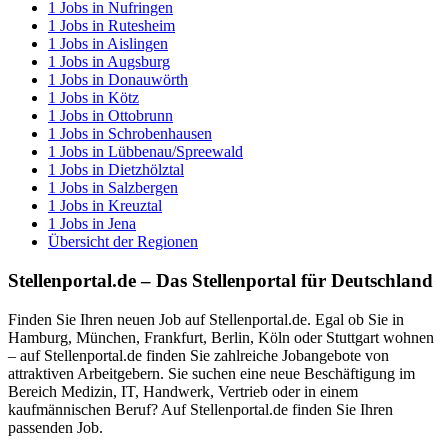
1
Jobs in
Nufringen
1
Jobs in
Rutesheim
1
Jobs in
Aislingen
1
Jobs in
Augsburg
1
Jobs in
Donauwörth
1
Jobs in
Kötz
1
Jobs in
Ottobrunn
1
Jobs in
Schrobenhausen
1
Jobs in
Lübbenau/Spreewald
1
Jobs in
Dietzhölztal
1
Jobs in
Salzbergen
1
Jobs in
Kreuztal
1
Jobs in
Jena
Übersicht der Regionen
Stellenportal.de – Das Stellenportal für Deutschland
Finden Sie Ihren neuen Job auf Stellenportal.de. Egal ob Sie in
Hamburg, München, Frankfurt, Berlin, Köln oder Stuttgart wohnen
– auf Stellenportal.de finden Sie zahlreiche Jobangebote von
attraktiven Arbeitgebern. Sie suchen eine neue Beschäftigung im
Bereich Medizin, IT, Handwerk, Vertrieb oder in einem
kaufmännischen Beruf? Auf Stellenportal.de finden Sie Ihren
passenden Job.