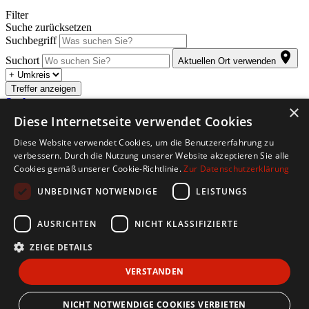
Filter
Suche zurücksetzen
Suchbegriff
Suchort
Aktuellen Ort verwenden
Treffer anzeigen
Suche anpassen
×
Diese Internetseite verwendet Cookies
Abonnieren Sie den kostenlosen Jobletter. Sobald für Sie passende
Diese Website verwendet Cookies, um die Benutzererfahrung zu
Stellenangebote eintreffen, werden Sie automatisch per E-Mail
verbessern. Durch die Nutzung unserer Website akzeptieren Sie alle
informiert.
Cookies gemäß unserer Cookie-Richtlinie.
Zur Datenschutzerklärung
Copyright © 2026. Alle Rechte vorbehalten.
UNBEDINGT NOTWENDIGE
LEISTUNGS
Jobbörse erstellen
Firmenliste
Über Uns
Impressum
AGB
Datenschutz
AUSRICHTEN
NICHT KLASSIFIZIERTE
Barriere melden
ZEIGE DETAILS
Accessibility-Modus aktivieren
Kontrastmodus aktivieren
VERSTANDEN
Barrierefreiheit
zur Navigation
zum Inhalt
NICHT NOTWENDIGE COOKIES VERBIETEN