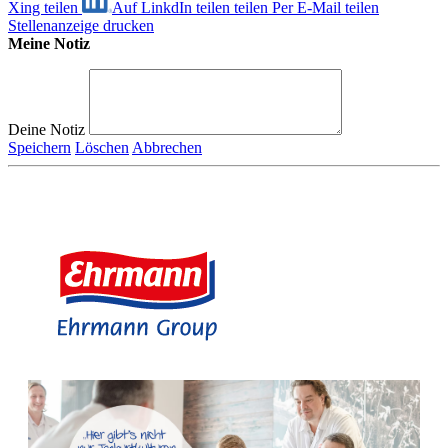
Xing teilen
Auf LinkdIn teilen
teilen
Per E-Mail teilen
Stellenanzeige drucken
Meine Notiz
Deine Notiz
Speichern
Löschen
Abbrechen