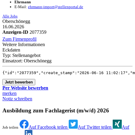
Ehrmann
E-Mail:
ehrmann-import@stellenportal.de
Alle Jobs
Oberschönegg
16.06.2026
Anzeigen-ID
2077359
Zum Firmenprofil
Weitere Informationen
Eckdaten
Typ:
Stellenangebot
Einsatzort:
Oberschönegg
{"id":"2077359","create_stam
Jetzt bewerben
Per Website bewerben
merken
Notiz schreiben
Ausbildung zum Fachlagerist (m/w/d) 2026
Auf Facebook teilen
Auf Twitter teilen
Auf
Job teilen