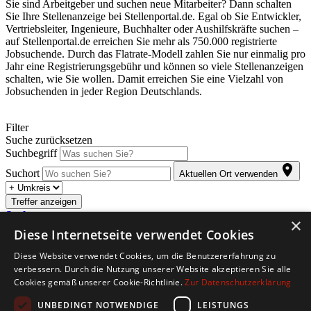
Sie sind Arbeitgeber und suchen neue Mitarbeiter? Dann schalten
Sie Ihre Stellenanzeige bei Stellenportal.de. Egal ob Sie Entwickler,
Vertriebsleiter, Ingenieure, Buchhalter oder Aushilfskräfte suchen –
auf Stellenportal.de erreichen Sie mehr als 750.000 registrierte
Jobsuchende. Durch das Flatrate-Modell zahlen Sie nur einmalig pro
Jahr eine Registrierungsgebühr und können so viele Stellenanzeigen
schalten, wie Sie wollen. Damit erreichen Sie eine Vielzahl von
Jobsuchenden in jeder Region Deutschlands.
Filter
Suche zurücksetzen
Suchbegriff
Suchort
Aktuellen Ort verwenden
Treffer anzeigen
Suche anpassen
×
Diese Internetseite verwendet Cookies
Abonnieren Sie den kostenlosen Jobletter. Sobald für Sie passende
Diese Website verwendet Cookies, um die Benutzererfahrung zu
Stellenangebote eintreffen, werden Sie automatisch per E-Mail
verbessern. Durch die Nutzung unserer Website akzeptieren Sie alle
informiert.
Cookies gemäß unserer Cookie-Richtlinie.
Zur Datenschutzerklärung
Copyright © 2026. Alle Rechte vorbehalten.
UNBEDINGT NOTWENDIGE
LEISTUNGS