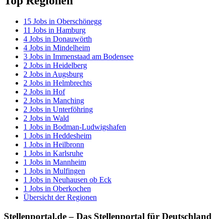
Top Regionen
15
Jobs in
Oberschönegg
11
Jobs in
Hamburg
4
Jobs in
Donauwörth
4
Jobs in
Mindelheim
3
Jobs in
Immenstaad am Bodensee
2
Jobs in
Heidelberg
2
Jobs in
Augsburg
2
Jobs in
Helmbrechts
2
Jobs in
Hof
2
Jobs in
Manching
2
Jobs in
Unterföhring
2
Jobs in
Wald
1
Jobs in
Bodman-Ludwigshafen
1
Jobs in
Heddesheim
1
Jobs in
Heilbronn
1
Jobs in
Karlsruhe
1
Jobs in
Mannheim
1
Jobs in
Mulfingen
1
Jobs in
Neuhausen ob Eck
1
Jobs in
Oberkochen
Übersicht der Regionen
Stellenportal.de – Das Stellenportal für Deutschland