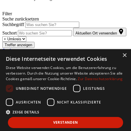
Filter
Suche zurücksetzen
Suchbegriff
Suchort
Aktuellen Ort verwenden
Treffer anzeigen
Suche anpassen
×
Diese Internetseite verwendet Cookies
Abonnieren Sie den kostenlosen Jobletter. Sobald für Sie passende
Diese Website verwendet Cookies, um die Benutzererfahrung zu
Stellenangebote eintreffen, werden Sie automatisch per E-Mail
verbessern. Durch die Nutzung unserer Website akzeptieren Sie alle
informiert.
Cookies gemäß unserer Cookie-Richtlinie.
Zur Datenschutzerklärung
Copyright © 2026. Alle Rechte vorbehalten.
UNBEDINGT NOTWENDIGE
LEISTUNGS
Jobbörse erstellen
Firmenliste
Über Uns
Impressum
AGB
Datenschutz
AUSRICHTEN
NICHT KLASSIFIZIERTE
Barriere melden
ZEIGE DETAILS
Accessibility-Modus aktivieren
Kontrastmodus aktivieren
VERSTANDEN
Barrierefreiheit
zur Navigation