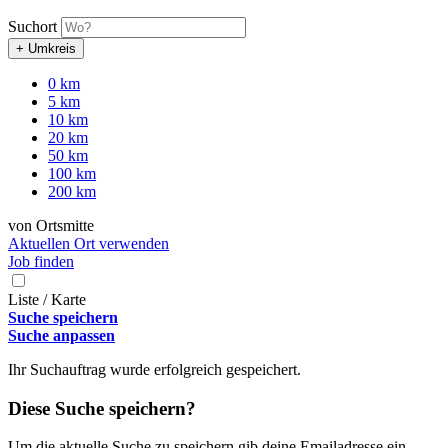
Suchort
+ Umkreis
0 km
5 km
10 km
20 km
50 km
100 km
200 km
von Ortsmitte
Aktuellen Ort verwenden
Job finden
Liste / Karte
Suche speichern
Suche anpassen
Ihr Suchauftrag wurde erfolgreich gespeichert.
Diese Suche speichern?
Um die aktuelle Suche zu speichern gib deine Emailadresse ein