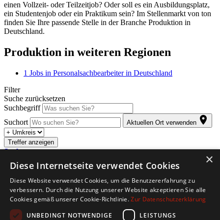
einen Vollzeit- oder Teilzeitjob? Oder soll es ein Ausbildungsplatz,
ein Studentenjob oder ein Praktikum sein? Im Stellenmarkt von ton
finden Sie Ihre passende Stelle in der Branche Produktion in
Deutschland.
Produktion in weiteren Regionen
1
Jobs in Personalsachbearbeiter in Deutschland
Filter
Suche zurücksetzen
Suchbegriff
Suchort
Aktuellen Ort verwenden
Treffer anzeigen
Suche anpassen
×
Diese Internetseite verwendet Cookies
Abonnieren Sie den kostenlosen Jobletter. Sobald für Sie passende
Diese Website verwendet Cookies, um die Benutzererfahrung zu
Stellenangebote eintreffen, werden Sie automatisch per E-Mail
verbessern. Durch die Nutzung unserer Website akzeptieren Sie alle
informiert.
Cookies gemäß unserer Cookie-Richtlinie.
Zur Datenschutzerklärung
Copyright © 2026. Alle Rechte vorbehalten.
UNBEDINGT NOTWENDIGE
LEISTUNGS