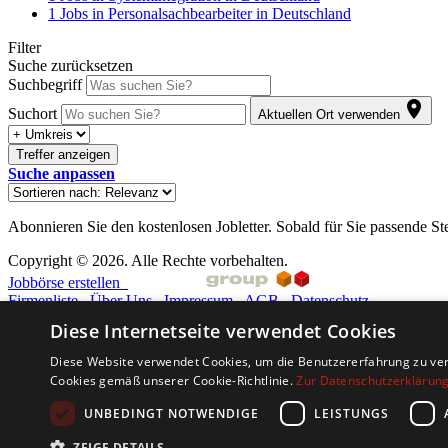
1
Jobs in Personalsachbearbeiter in Deutschland
Filter
Suche zurücksetzen
Suchbegriff
Suchort
Aktuellen Ort verwenden
Treffer anzeigen
Suche anpassen
Abonnieren Sie den kostenlosen Jobletter. Sobald für Sie passende St
Copyright © 2026. Alle Rechte vorbehalten.
Jobbörse erstellen
Firmenliste
Über Uns
Impressum
AGB
Datenschutz
Diese Internetseite verwendet Cookies
Barriere melden
Accessibility-Modus aktivieren
Diese Website verwendet Cookies, um die Benutzererfahrung zu ver
Kontrastmodus aktivieren
Cookies gemäß unserer Cookie-Richtlinie.
Zur Datenschutzerklärun
Barrierefreiheit
zur Navigation
UNBEDINGT NOTWENDIGE
LEISTUNGS
zum Inhalt
Vertrag widerrufen
ZEIGE DETAILS