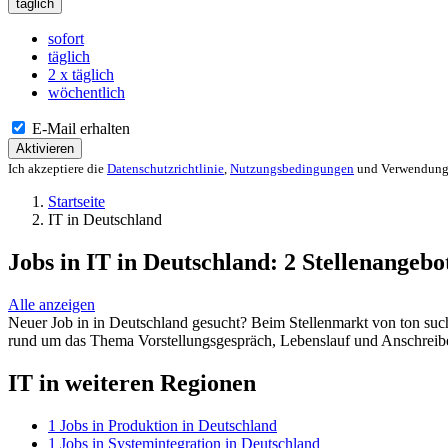
täglich
sofort
täglich
2 x täglich
wöchentlich
E-Mail erhalten
Aktivieren
Ich akzeptiere die
Datenschutzrichtlinie
,
Nutzungsbedingungen
und Verwendung 
Startseite
IT in Deutschland
Jobs in IT in Deutschland
:
2
Stellenangebo
Alle anzeigen
Neuer Job in in Deutschland gesucht? Beim Stellenmarkt von ton suche
rund um das Thema Vorstellungsgespräch, Lebenslauf und Anschreiben. S
IT in weiteren Regionen
1
Jobs in Produktion in Deutschland
1
Jobs in Systemintegration in Deutschland