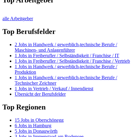
Top Arbeitgeber
alle Arbeitgeber
Top Berufsfelder
2
Jobs in
Handwerk / gewerblich-technische Berufe /
Maschinen- und Anlagenführer
1
Jobs in
Freiberufler / Selbständigkeit / Franchise / IT
1
Jobs in
Freiberufler / Selbständigkeit / Franchise / Vertrieb
1
Jobs in
Handwerk / gewerblich-technische Berufe /
Produktion
1
Jobs in
Handwerk / gewerblich-technische Berufe /
Technischer Zeichner
1
Jobs in
Vertrieb / Verkauf / Innendienst
Übersicht der Berufsfelder
Top Regionen
15
Jobs in
Oberschönegg
6
Jobs in
Hamburg
5
Jobs in
Donauwörth
3
Jobs in
Immenstaad am Bodensee