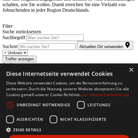
schalten, wie Sie wollen. Damit erreichen Sie eine Vielzahl von
Jobsuchenden in jeder Region Deutschlands.
Filter
Suche zurücksetzen
Suchbegriff
Suchort
Aktuellen Ort verwenden
Treffer anzeigen
Suche anpassen
×
Diese Internetseite verwendet Cookies
Abonnieren Sie den kostenlosen Jobletter. Sobald für Sie passende
Diese Website verwendet Cookies, um die Benutzererfahrung zu
Stellenangebote eintreffen, werden Sie automatisch per E-Mail
verbessern. Durch die Nutzung unserer Website akzeptieren Sie alle
informiert.
Cookies gemäß unserer Cookie-Richtlinie.
Zur Datenschutzerklärung
Copyright © 2026. Alle Rechte vorbehalten.
UNBEDINGT NOTWENDIGE
LEISTUNGS
Jobbörse erstellen
Firmenliste
Über Uns
Impressum
AGB
Datenschutz
AUSRICHTEN
NICHT KLASSIFIZIERTE
Barriere melden
ZEIGE DETAILS
Accessibility-Modus aktivieren
Kontrastmodus aktivieren