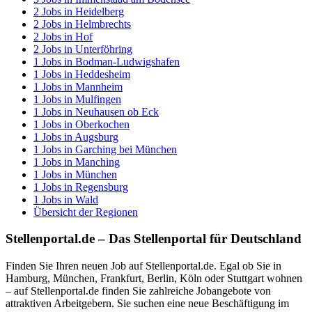
2
Jobs in
Heidelberg
2
Jobs in
Helmbrechts
2
Jobs in
Hof
2
Jobs in
Unterföhring
1
Jobs in
Bodman-Ludwigshafen
1
Jobs in
Heddesheim
1
Jobs in
Mannheim
1
Jobs in
Mulfingen
1
Jobs in
Neuhausen ob Eck
1
Jobs in
Oberkochen
1
Jobs in
Augsburg
1
Jobs in
Garching bei München
1
Jobs in
Manching
1
Jobs in
München
1
Jobs in
Regensburg
1
Jobs in
Wald
Übersicht der Regionen
Stellenportal.de – Das Stellenportal für Deutschland
Finden Sie Ihren neuen Job auf Stellenportal.de. Egal ob Sie in
Hamburg, München, Frankfurt, Berlin, Köln oder Stuttgart wohnen
– auf Stellenportal.de finden Sie zahlreiche Jobangebote von
attraktiven Arbeitgebern. Sie suchen eine neue Beschäftigung im