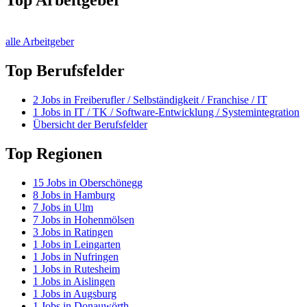
Top Arbeitgeber
alle Arbeitgeber
Top Berufsfelder
2
Jobs in
Freiberufler / Selbständigkeit / Franchise / IT
1
Jobs in
IT / TK / Software-Entwicklung / Systemintegration
Übersicht der Berufsfelder
Top Regionen
15
Jobs in
Oberschönegg
8
Jobs in
Hamburg
7
Jobs in
Ulm
7
Jobs in
Hohenmölsen
3
Jobs in
Ratingen
1
Jobs in
Leingarten
1
Jobs in
Nufringen
1
Jobs in
Rutesheim
1
Jobs in
Aislingen
1
Jobs in
Augsburg
1
Jobs in
Donauwörth