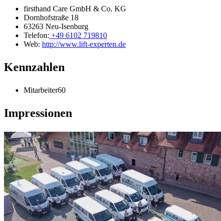
firsthand Care GmbH & Co. KG
Dornhofstraße 18
63263 Neu-Isenburg
Telefon:
+49 6102 719810
Web:
http://www.lift-experten.de
Kennzahlen
Mitarbeiter
60
Impressionen