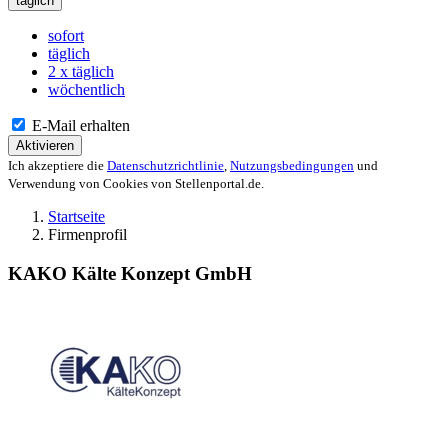
täglich
sofort
täglich
2 x täglich
wöchentlich
E-Mail erhalten
Aktivieren
Ich akzeptiere die
Datenschutzrichtlinie
,
Nutzungsbedingungen
und
Verwendung von Cookies von Stellenportal.de.
Startseite
Firmenprofil
KAKO Kälte Konzept GmbH